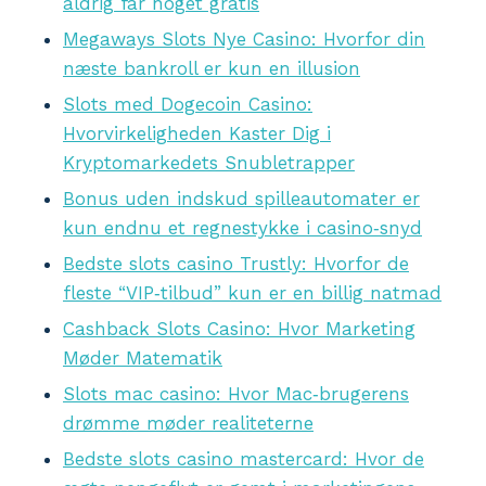
aldrig får noget gratis
Megaways Slots Nye Casino: Hvorfor din
næste bankroll er kun en illusion
Slots med Dogecoin Casino:
Hvorvirkeligheden Kaster Dig i
Kryptomarkedets Snubletrapper
Bonus uden indskud spilleautomater er
kun endnu et regnestykke i casino‑snyd
Bedste slots casino Trustly: Hvorfor de
fleste “VIP‑tilbud” kun er en billig natmad
Cashback Slots Casino: Hvor Marketing
Møder Matematik
Slots mac casino: Hvor Mac‑brugerens
drømme møder realiteterne
Bedste slots casino mastercard: Hvor de