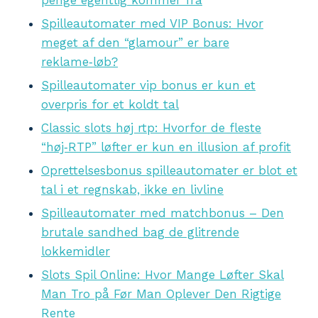
penge egentlig kommer fra
Spilleautomater med VIP Bonus: Hvor
meget af den “glamour” er bare
reklame‑løb?
Spilleautomater vip bonus er kun et
overpris for et koldt tal
Classic slots høj rtp: Hvorfor de fleste
“høj‑RTP” løfter er kun en illusion af profit
Oprettelsesbonus spilleautomater er blot et
tal i et regnskab, ikke en livline
Spilleautomater med matchbonus – Den
brutale sandhed bag de glitrende
lokkemidler
Slots Spil Online: Hvor Mange Løfter Skal
Man Tro på Før Man Oplever Den Rigtige
Rente