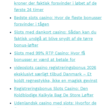
kroner der faktisk forsvinder i løbet af de
første 24 timer
Bedste slots casino: Hvor de fleste bonusser
forsvinder i tågen
Slots med dankort casino: Sådan kan du
faktisk undgå at blive snydt af de tørre
bonus‑løfter
Slots med 99% RTP Casino: Hvor få
bonusser er værd at betale for
videoslots casino registreringsbonus 2026
eksklusivt særligt tilbud Danmark – Et
koldt regnestykke, ikke en magisk gevinst
Registreringsbonus Slots Casino: Den
Koldblodige Kalkyle Bag De Store Løfter
Udenlandsk casino med slots: Hvorfor de